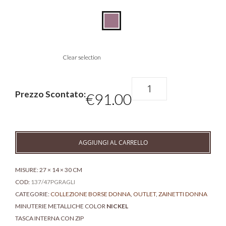
Clear selection
Zainetto
donna
Prezzo Scontato:
€
91.00
piccolo
in
pelle
glicine
AGGIUNGI AL CARRELLO
quantità
MISURE: 27 × 14 × 30 CM
COD:
137/47PGRAGLI
CATEGORIE:
COLLEZIONE BORSE DONNA
,
OUTLET
,
ZAINETTI DONNA
MINUTERIE METALLICHE COLOR
NICKEL
TASCA INTERNA CON ZIP