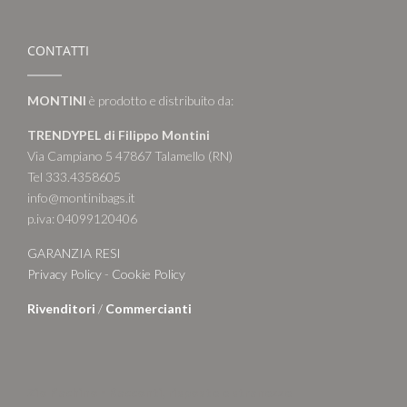
CONTATTI
MONTINI
è prodotto e distribuito da:
TRENDYPEL di Filippo Montini
Via Campiano 5 47867 Talamello (RN)
Tel 333.4358605
info@montinibags.it
p.iva: 04099120406
GARANZIA RESI
Privacy Policy
-
Cookie Policy
Rivenditori
/
Commercianti
Zio Pachino - Racconti, risposte e stranezze