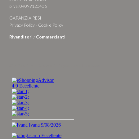
p.iva: 04099120406
GARANZIA RESI
Privacy Policy
-
Cookie Policy
Rivenditori
/
Commercianti
Zio Pachino - Racconti, risposte e stranezze