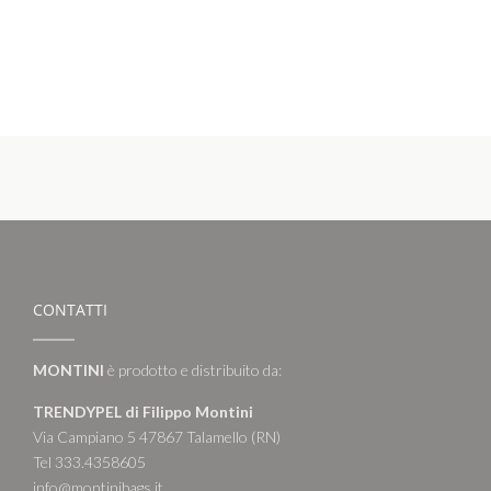
CONTATTI
MONTINI
è prodotto e distribuito da:
TRENDYPEL di Filippo Montini
Via Campiano 5 47867 Talamello (RN)
Tel 333.4358605
info@montinibags.it