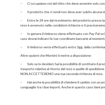
– Ci occupiamo noi del ritiro che deve avvenire solo con 
– Il prodotto che ci rendi non deve aver subito alcuna 
– Entro le 24 ore dal ricevimento del prodotto presso la n
reso è avvenuto nelle condizioni richieste e ti preciseremo
– In genere il rimborso viene effettuato con Pay Pal se la 
caso dovrai indicarci le tue coordinate bancarie al momento 
– Il rimborso verrà effettuato entro 3gg. dalla conferma 
Altre opzioni che Montini ti mette a disposizione:
– Solo se lo desideri, hai la possibilità di sostituire il pr
trasporto relative al ritorno del reso e quelle di spedizio
NON ACCETTEREMO una tua seconda richiesta di reso.
– Hai anche la possibilità di chiedere il cambio con un prod
conguaglio tra i due importi. Anche in questo caso tien