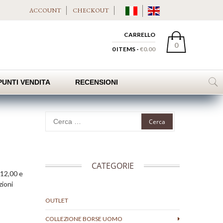
ACCOUNT
CHECKOUT
CARRELLO
0
0 ITEMS -
€
0.00
PUNTI VENDITA
RECENSIONI
Ricerca
per:
CATEGORIE
–12,00 e
zioni
OUTLET
COLLEZIONE BORSE UOMO