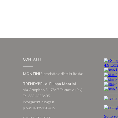
CONTATTI
MONTINI
è prodotto e distribuito da:
TRENDYPEL di Filippo Montini
Via Campiano 5 47867 Talamello (RN)
Tel 333.4358605
info@montinibags.it
p.iva: 04099120406
GARANZIA RESI