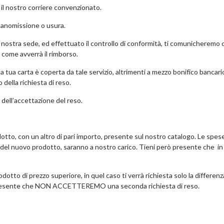
il nostro corriere convenzionato.
manomissione o usura.
ostra sede, ed effettuato il controllo di conformità, ti comunicheremo c
 come avverrà il rimborso.
tua carta è coperta da tale servizio, altrimenti a mezzo bonifico bancario.
della richiesta di reso.
dell’accettazione del reso.
odotto, con un altro di pari importo, presente sul nostro catalogo. Le spese
ne del nuovo prodotto, saranno a nostro carico. Tieni però presente che in
otto di prezzo superiore, in quel caso ti verrà richiesta solo la differenz
i presente che NON ACCETTEREMO una seconda richiesta di reso.