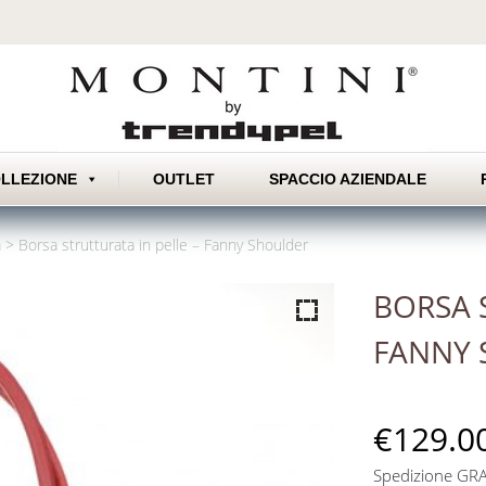
Skip
LLEZIONE
OUTLET
SPACCIO AZIENDALE
to
content
a
>
Borsa strutturata in pelle – Fanny Shoulder
BORSA 
FANNY
€
129.0
Spedizione GRAT