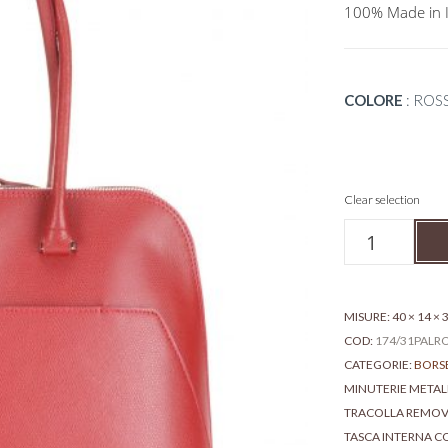
100% Made in I
COLORE
:
ROS
Clear selection
Borsa
strutturata
in
pelle
-
MISURE: 40 × 14 ×
Fanny
COD:
174/31PALR
Shoulder
CATEGORIE:
BORSE
quantità
MINUTERIE META
TRACOLLA REMOV
TASCA INTERNA CO