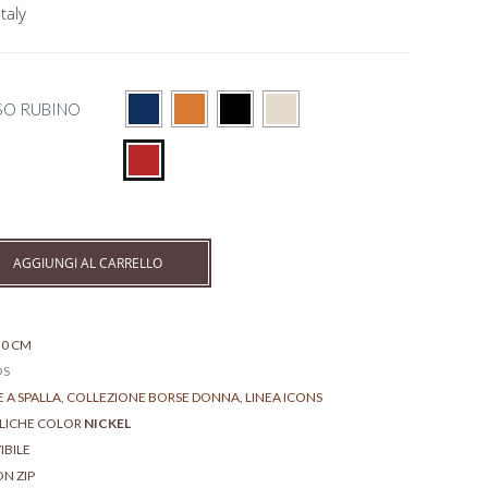
taly
SO RUBINO
AGGIUNGI AL CARRELLO
 30 CM
OS
 A SPALLA
,
COLLEZIONE BORSE DONNA
,
LINEA ICONS
LLICHE COLOR
NICKEL
IBILE
N ZIP