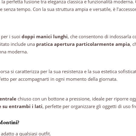
la perfetta fusione tra eleganza classica e funzionalità moderna.
o e senza tempo. Con la sua struttura ampia e versatile, è l’accesso
 per i suoi
doppi manici lunghi
, che consentono di indossarla 
isitato include una
pratica apertura particolarmente ampia
, c
onna moderna.
orsa si caratterizza per la sua resistenza e la sua estetica sofistica
erfetto per accompagnarti in ogni momento della giornata.
entrale
chiuso con un bottone a pressione, ideale per riporre og
 su entrambi i lati
, perfette per organizzare gli oggetti di uso 
 Montini?
datto a qualsiasi outfit.