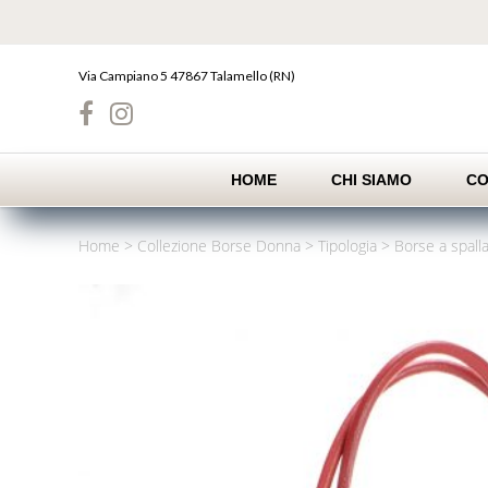
Skip
to
content
Via Campiano 5 47867 Talamello (RN)
HOME
CHI SIAMO
CO
Home
>
Collezione Borse Donna
>
Tipologia
>
Borse a spall