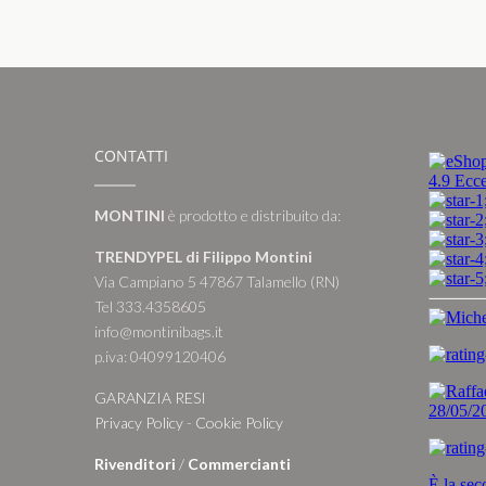
CONTATTI
MONTINI
è prodotto e distribuito da:
TRENDYPEL di Filippo Montini
Via Campiano 5 47867 Talamello (RN)
Tel 333.4358605
info@montinibags.it
p.iva: 04099120406
GARANZIA RESI
Privacy Policy
-
Cookie Policy
Rivenditori
/
Commercianti