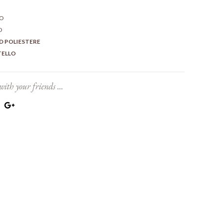
NO
O
D POLIESTERE
TELLO
with your friends ...