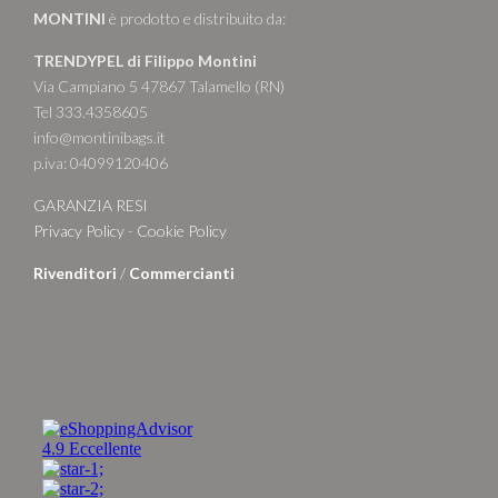
MONTINI
è prodotto e distribuito da:
TRENDYPEL di Filippo Montini
Via Campiano 5 47867 Talamello (RN)
Tel 333.4358605
info@montinibags.it
p.iva: 04099120406
GARANZIA RESI
Privacy Policy
-
Cookie Policy
Rivenditori
/
Commercianti
Zio Pachino - Racconti, risposte e stranezze