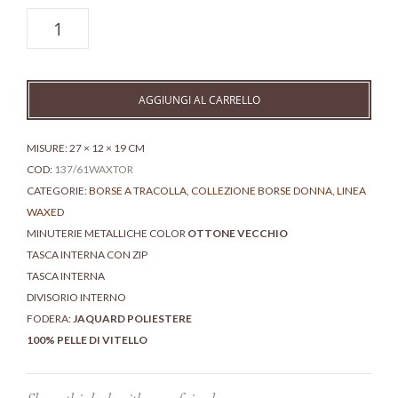
Borsetta
tracolla
pelle
leggera
-
AGGIUNGI AL CARRELLO
Flora
quantità
MISURE: 27 × 12 × 19 CM
COD:
137/61WAXTOR
CATEGORIE:
BORSE A TRACOLLA
,
COLLEZIONE BORSE DONNA
,
LINEA
WAXED
MINUTERIE METALLICHE COLOR
OTTONE VECCHIO
TASCA INTERNA CON ZIP
TASCA INTERNA
DIVISORIO INTERNO
FODERA:
JAQUARD POLIESTERE
100% PELLE DI VITELLO