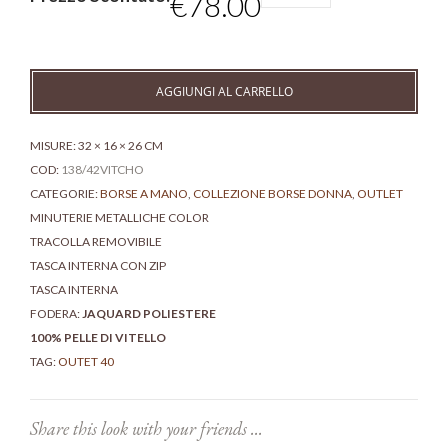
€
78.00
tondo
morbido
outlet
quantità
AGGIUNGI AL CARRELLO
MISURE: 32 × 16 × 26 CM
COD:
138/42VITCHO
CATEGORIE:
BORSE A MANO
,
COLLEZIONE BORSE DONNA
,
OUTLET
MINUTERIE METALLICHE COLOR
TRACOLLA REMOVIBILE
TASCA INTERNA CON ZIP
TASCA INTERNA
FODERA:
JAQUARD POLIESTERE
100% PELLE DI VITELLO
TAG:
OUTET 40
Share this look with your friends ...