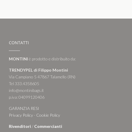
CONTATTI
MONTINI
è prodotto e distribuito da:
TRENDYPEL di Filippo Montini
Via Campiano 5 47867 Talamello (RN)
Tel 333.4358605
info@montinibags.it
p.iva: 04099120406
GARANZIA RESI
Privacy Policy
-
Cookie Policy
Rivenditori
/
Commercianti