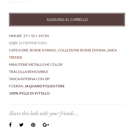
manici
in
pelle
AGGIUNGI AL CARRELLO
metal
quantità
MISURE: 27 × 15 × 19 CM
COD:
137/87PMETORO
CATEGORIE:
BORSE A MANO
,
COLLEZIONE BORSE DONNA
,
LINEA
TRENDS
MINUTERIE METALLICHE COLOR
TRACOLLA REMOVIBILE
TASCA INTERNA CON ZIP
FODERA:
JAQUARD POLIESTERE
100% PELLE DI VITELLO
Share this look with your friends ...