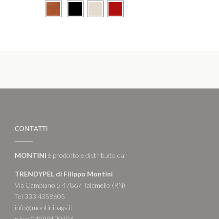
CONTATTI
MONTINI
è prodotto e distribuito da:
TRENDYPEL di Filippo Montini
Via Campiano 5 47867 Talamello (RN)
Tel 333.4358605
info@montinibags.it
p.iva: 04099120406