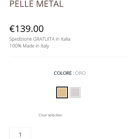
PELLE METAL
€
139.00
Spedizione GRATUITA in Italia
100% Made in Italy
COLORE
:
ORO
Clear selection
Bauletto
con