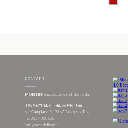
CONTATTI
MONTINI
è prodotto e distribuito da:
TRENDYPEL di Filippo Montini
Via Campiano 5 47867 Talamello (RN)
Tel 333.4358605
info@montinibags.it