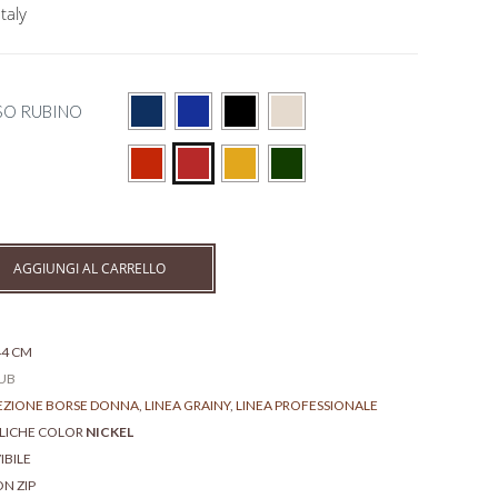
taly
SO RUBINO
AGGIUNGI AL CARRELLO
 44 CM
UB
EZIONE BORSE DONNA
,
LINEA GRAINY
,
LINEA PROFESSIONALE
LLICHE COLOR
NICKEL
IBILE
N ZIP