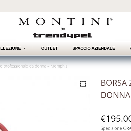
Skip
LLEZIONE
OUTLET
SPACCIO AZIENDALE
to
content
o professionale da donna – Memphis
BORSA 
DONNA 
€
195.0
Spedizione GRAT