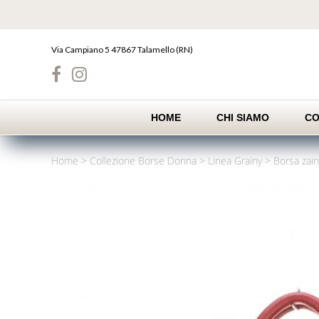
Skip
to
content
Via Campiano 5 47867 Talamello (RN)
HOME
CHI SIAMO
CO
Home
>
Collezione Borse Donna
>
Linea Grainy
>
Borsa zain