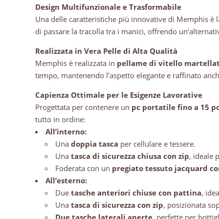
Design Multifunzionale e Trasformabile
Una delle caratteristiche più innovative di Memphis è l
di passare la tracolla tra i manici, offrendo un’altern
Realizzata in Vera Pelle di Alta Qualità
Memphis è realizzata in
pellame di vitello martella
tempo, mantenendo l’aspetto elegante e raffinato anch
Capienza Ottimale per le Esigenze Lavorative
Progettata per contenere un
pc portatile fino a 15 po
tutto in ordine:
All’interno:
Una
doppia tasca
per cellulare e tessere.
Una
tasca di sicurezza chiusa con zip
, ideale 
Foderata con un
pregiato tessuto jacquard co
All’esterno:
Due
tasche anteriori chiuse con pattina
, ide
Una
tasca di sicurezza con zip
, posizionata sop
Due tasche laterali aperte
, perfette per bottig