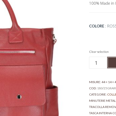
100% Made in I
COLORE
:
ROS
Clear selection
Borsa
zaino
professionale
da
donna
MISURE: 44 × 14 ×
-
COD:
180/25GRAR
Memphis
CATEGORIE:
COLL
quantità
MINUTERIE META
TRACOLLA REMOV
TASCA INTERNA CO