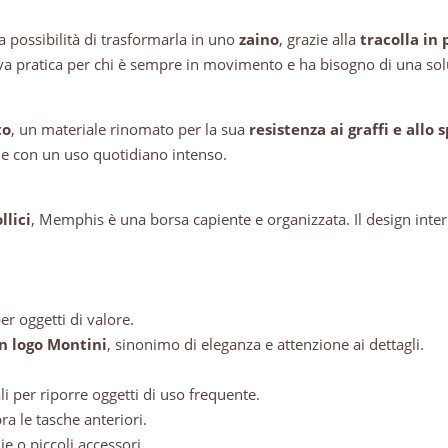
a possibilità di trasformarla in uno
zaino
, grazie alla
tracolla in
ativa pratica per chi è sempre in movimento e ha bisogno di una sol
to
, un materiale rinomato per la sua
resistenza ai graffi e allo 
e con un uso quotidiano intenso.
llici
, Memphis è una borsa capiente e organizzata. Il design inte
per oggetti di valore.
n logo Montini
, sinonimo di eleganza e attenzione ai dettagli.
ali per riporre oggetti di uso frequente.
ra le tasche anteriori.
lie o piccoli accessori.