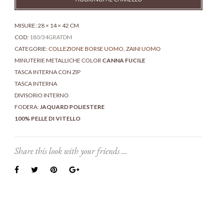
e
13"
-
MISURE: 28 × 14 × 42 CM
Tucson
COD:
180/34GRATDM
grainy
CATEGORIE:
COLLEZIONE BORSE UOMO
,
ZAINI UOMO
quantità
MINUTERIE METALLICHE COLOR
CANNA FUCILE
TASCA INTERNA CON ZIP
TASCA INTERNA
DIVISORIO INTERNO
FODERA:
JAQUARD POLIESTERE
100% PELLE DI VITELLO
Share this look with your friends ...