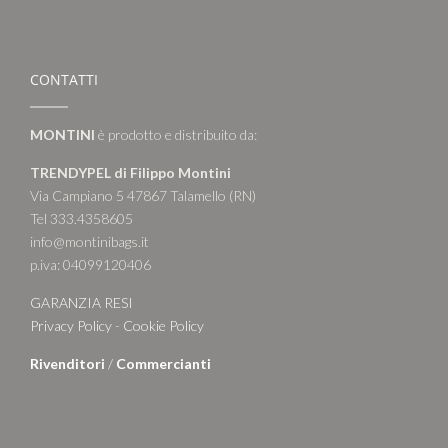
CONTATTI
MONTINI
è prodotto e distribuito da:
TRENDYPEL di Filippo Montini
Via Campiano 5 47867 Talamello (RN)
Tel 333.4358605
info@montinibags.it
p.iva: 04099120406
GARANZIA RESI
Privacy Policy
-
Cookie Policy
Rivenditori
/
Commercianti