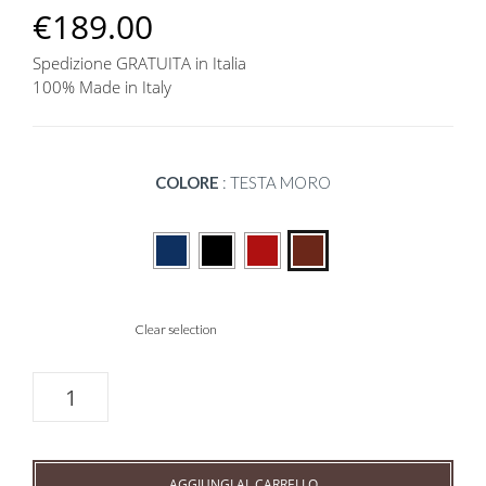
€
189.00
Spedizione GRATUITA in Italia
100% Made in Italy
COLORE
:
TESTA MORO
Clear selection
Zaino
pelle
per
laptop
15"
AGGIUNGI AL CARRELLO