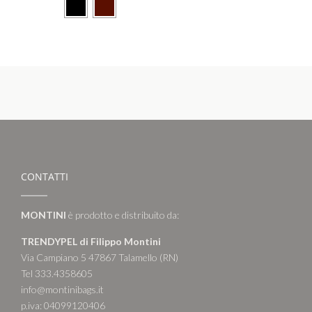
CONTATTI
MONTINI
è prodotto e distribuito da:
TRENDYPEL di Filippo Montini
Via Campiano 5 47867 Talamello (RN)
Tel 333.4358605
info@montinibags.it
p.iva: 04099120406