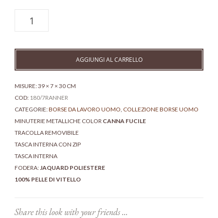
Borsa
artigianale
multifunzione
-
Denver
AGGIUNGI AL CARRELLO
ranch
quantità
MISURE: 39 × 7 × 30 CM
COD:
180/7RANNER
CATEGORIE:
BORSE DA LAVORO UOMO
,
COLLEZIONE BORSE UOMO
MINUTERIE METALLICHE COLOR
CANNA FUCILE
TRACOLLA REMOVIBILE
TASCA INTERNA CON ZIP
TASCA INTERNA
FODERA:
JAQUARD POLIESTERE
100% PELLE DI VITELLO
Share this look with your friends ...