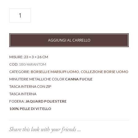
Borsello
piatto
da
uomo
-
AGGIUNGI AL CARRELLO
Jason
ranch
quantità
MISURE: 23 × 3 × 26 CM
COD:
180/46RANTDM
CATEGORIE:
BORSELLI E MARSUPI UOMO
,
COLLEZIONE BORSE UOMO
MINUTERIE METALLICHE COLOR
CANNA FUCILE
TASCA INTERNA CON ZIP
TASCA INTERNA
FODERA:
JAQUARD POLIESTERE
100% PELLE DI VITELLO
Share this look with your friends ...