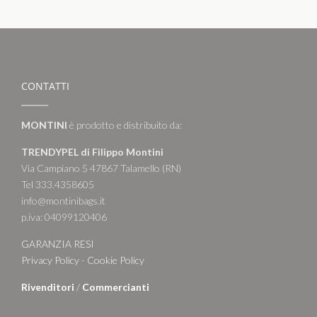
CONTATTI
MONTINI
è prodotto e distribuito da:
TRENDYPEL di Filippo Montini
Via Campiano 5 47867 Talamello (RN)
Tel 333.4358605
info@montinibags.it
p.iva: 04099120406
GARANZIA RESI
Privacy Policy
-
Cookie Policy
Rivenditori
/
Commercianti