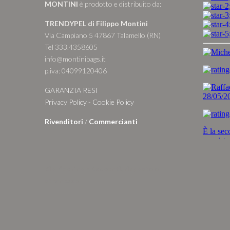
MONTINI
è prodotto e distribuito da:
TRENDYPEL di Filippo Montini
Via Campiano 5 47867 Talamello (RN)
Tel 333.4358605
info@montinibags.it
p.iva: 04099120406
GARANZIA RESI
Privacy Policy
-
Cookie Policy
Rivenditori
/
Commercianti
Zio Pachino - Racconti, risposte e
stranezze