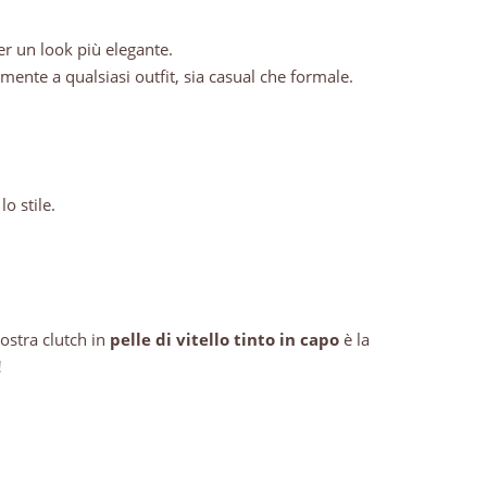
er un look più elegante.
lmente a qualsiasi outfit, sia casual che formale.
o stile.
nostra clutch in
pelle di vitello tinto in capo
è la
!