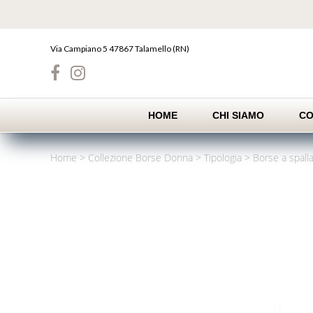
Skip
to
content
Via Campiano 5 47867 Talamello (RN)
HOME
CHI SIAMO
CO
Home
>
Collezione Borse Donna
>
Tipologia
>
Borse a spall