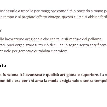
se indossarla a tracolla per maggiore comodità o portarla a mano p
za tempo e al pregiato effetto vintage, questa clutch si abbina faci
?
alla lavorazione artigianale che esalta le sfumature del pellame.
ati, puoi organizzare tutto ciò di cui hai bisogno senza sacrificare l
naturale per garantire durabilità e comfort.
nto
e
,
funzionalità avanzata
e
qualità artigianale superiore
. La 
ponibile ora per chi ama la moda artigianale e senza tempo