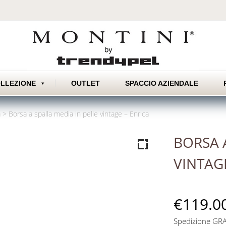
Skip
LLEZIONE
OUTLET
SPACCIO AZIENDALE
to
content
a
>
Borsa a spalla media in pelle vintage – Enrica
BORSA 
VINTAG
€
119.0
Spedizione GRAT