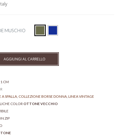
taly
DE MUSCHIO
AGGIUNGI AL CARRELLO
 21 CM
ER
 A SPALLA
,
COLLEZIONE BORSE DONNA
,
LINEA VINTAGE
LLICHE COLOR
OTTONE VECCHIO
IBILE
N ZIP
NO
OTONE