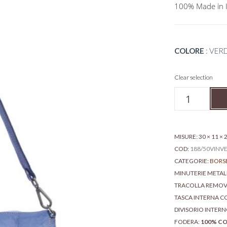
100% Made in I
COLORE
:
VER
Clear selection
Borsa
a
spalla
media
in
MISURE: 30 × 11 ×
pelle
COD:
188/50VINV
vintage
CATEGORIE:
BORSE
-
MINUTERIE META
Enrica
TRACOLLA REMOV
quantità
TASCA INTERNA CO
DIVISORIO INTER
FODERA:
100% C